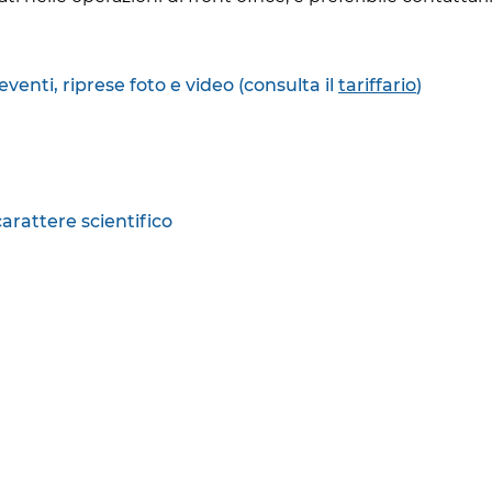
eventi, riprese foto e video (consulta il
tariffario
)
 carattere scientifico