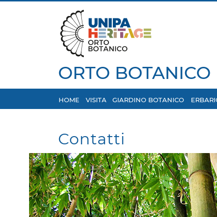
ORTO BOTANICO
HOME
VISITA
GIARDINO BOTANICO
ERBARI
Contatti