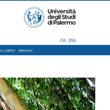
ITA
ENG
I L'ORTO
PRIVACY