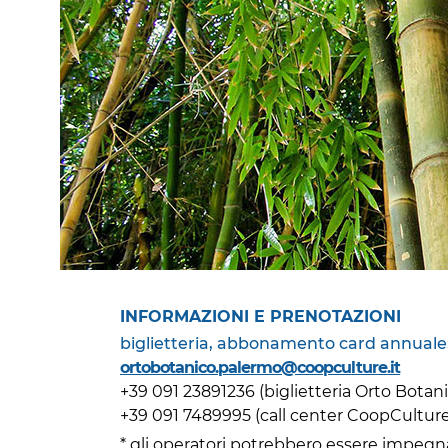
INFORMAZIONI E PRENOTAZIONI
biglietteria, abbonamento card annuale, 
ortobotanico.palermo@coopculture.it
+39 091 23891236
(biglietteria Orto Botan
+39 091 7489995 (
call center CoopCulture
* gli operatori potrebbero essere impegnati 