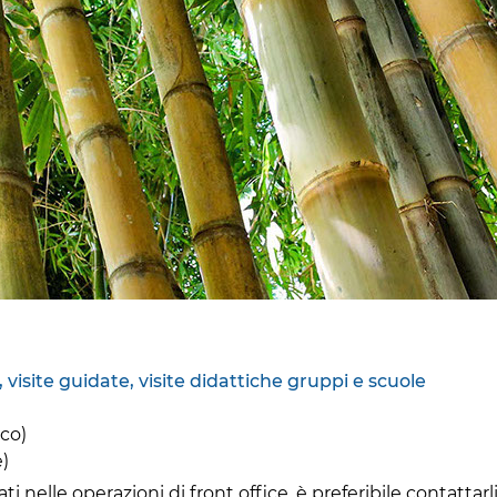
visite guidate, visite didattiche gruppi e scuole
ico)
)
nelle operazioni di front office, è preferibile contattarli 