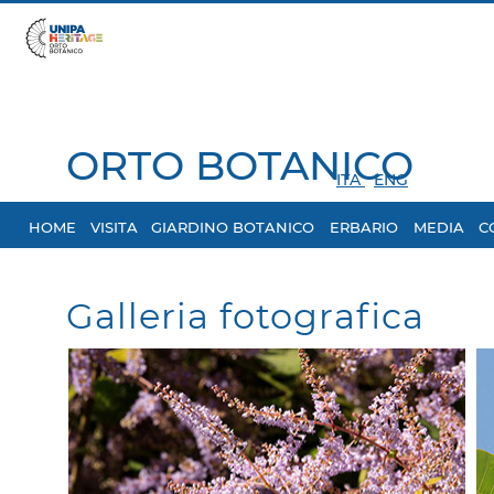
ORTO BOTANICO
ITA
ENG
HOME
VISITA
GIARDINO BOTANICO
ERBARIO
MEDIA
C
Galleria fotografica