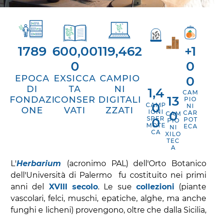
1789
600,00
119,462
+1
0
0
EPOCA
EXSICCA
CAMPIO
0
DI
TA
NI
1,4
CAM
13
FONDAZI
CONSER
DIGITALI
PIO
0
CAMP
NI
ONE
VATI
ZZATI
IONI
0
CAR
CAM
SPER
0
POT
PIO
MOTE
ECA
NI
CA
XILO
TEC
A
L'
Herbarium
(acronimo PAL) dell'Orto Botanico
dell'Università di Palermo fu costituito nei primi
anni del
XVIII secolo
. Le sue
collezioni
(piante
vascolari, felci, muschi, epatiche, alghe, ma anche
funghi e licheni) provengono, oltre che dalla Sicilia,