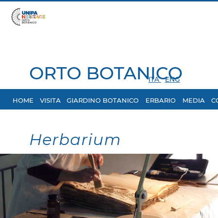
ORTO BOTANICO
ITA
ENG
HOME
VISITA
GIARDINO BOTANICO
ERBARIO
MEDIA
C
Herbarium