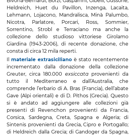
Bivona-Bernardi, Borzì, Gasparrini, Gibelli, Gussone,
Heldreich, Huet du Pavillon, Inzenga, Lacaita,
Lehmann, Lojacono, Mandralisca, Minà Palumbo,
Nicotra, Parlatore, Porcari, Ross, Sommier,
Sorrentino, Strobl e Terraciano ma anche la
collezione dello studioso vittoriese Girolamo
Giardina (1943-2006), di recente donazione, che
consta di circa 12 mila reperti.
Il
materiale extrasiciliano
è stato recentemente
incrementato dalla donazione della collezione
Greuter, circa 180.000
exsiccata
provenienti da
tutto il Mediterraneo e dall’Australia, che
comprende l’erbario di A. Bras (Francia), dell’abate
Gave (Alpi orientali) e di D. Pithos (Grecia). Questo
si è andato ad aggiungere alle collezioni già
presenti di Revenchon provenienti da Francia,
Corsica, Sardegna, Creta, Spagna e Algeria; di
Sintenis provenienti da Grecia, Cipro e Portogallo;
di Heldreich dalla Grecia; di Gandoger da Spagna,