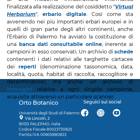
finalizzata alla realizzazione del cosiddetto "
Virtual
Herbarium
",
erbario digitale
. Così come sta
avvenendo nei più importanti erbari europei e in
quelli di gran parte degli altri continenti, anche
l’Erbario di Palermo ha avviato la costituzione di
una
banca dati
consultabile online
, inerente ai
campioni in esso conservati. Un archivio di
schede
contenenti i dati relativi alle targhette cartacee
dei
reperti
(denominazione tassonomica, data,
località, quota, habitat di raccolta, raccoglitore e
determinatore), ma anche un archivio di
immagini
relative a ogni singolo campione,
acquisite attraverso un particolare scanner.
Seguici sui social
Orto Botanico
Università degli Studi di Palermo
Via Lincoln, 2
90133 PALERMO, Italia
Codice Fiscale 80023730825
Partita IVA 00605880822