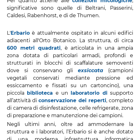
Per quanto attiene alle
collezioni micologiche
,
significative sono quelle di Beltrani, Passerini,
Caldesi, Rabenhorst, e di de Thumen.
L'
Erbario
è attualmente ospitato in alcuni edifici
adiacenti all'Orto Botanico. La struttura, di circa
600 metri quadrati
, è articolata in una ampia
zona dotata di particolari armadi, profondi e
strutturati in blocchi di scaffalature semoventi
dove si conservano gli
exsiccata
(campioni
vegetali conservati mediante pressione ed
essiccamento e fissati su un cartoncino), una
piccola
biblioteca
e un
laboratorio di
supporto
all’attività di
conservazione dei reperti
, completo
di camera di disinfestazione, celle refrigerate, zona
di preparazione e manutenzione dei campioni.
Negli ultimi anni, oltre ad ammodernare la
struttura e i laboratori, l’Erbario si è anche dotato
di una moderna infrastruttura informatica