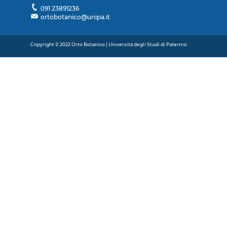
091 23891236
ortobotanico@unipa.it
Copyright © 2022 Orto Botanico | Università degli Studi di Palermo