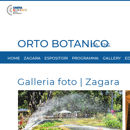
ORTO BOTANICO
ITA
ENG
HOME
ZAGARA
ESPOSITORI
PROGRAMMA
GALLERY
ED
Galleria foto | Zagara