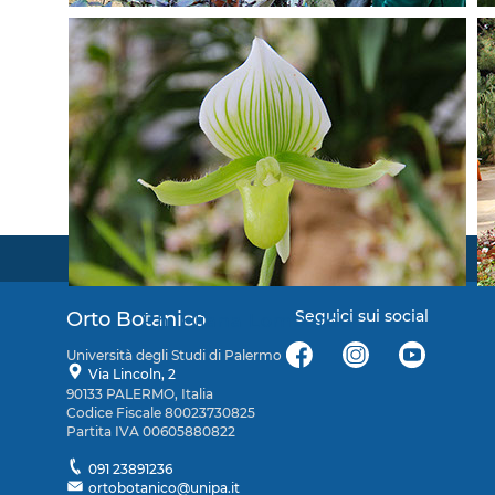
Seguici sui social
Orto Botanico
Ph. Eliana Lombardo
Università degli Studi di Palermo
Via Lincoln, 2
90133 PALERMO, Italia
Codice Fiscale 80023730825
Partita IVA 00605880822
091 23891236
ortobotanico@unipa.it